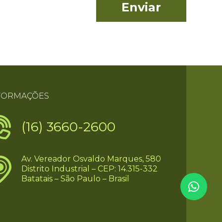
FORMAÇÕES
(16) 3660-2600
Av. Vereador Osvaldo Marques, 580
Distrito Industrial – CEP: 14.315-332
Batatais – São Paulo – Brasil