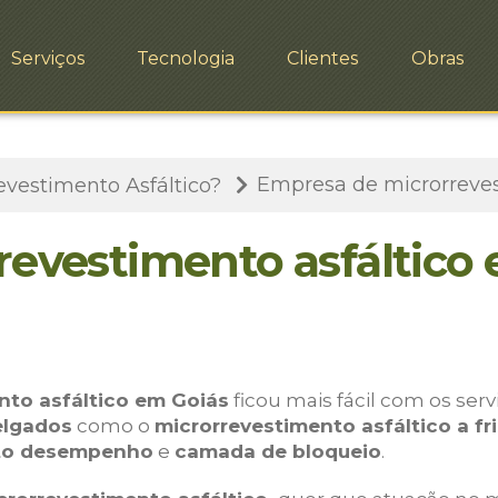
Serviços
Tecnologia
Clientes
Obras
Empresa de microrreves
evestimento Asfáltico?
evestimento asfáltico
nto asfáltico em Goiás
ficou mais fácil com os ser
elgados
como o
microrrevestimento asfáltico a fr
alto desempenho
e
camada de bloqueio
.