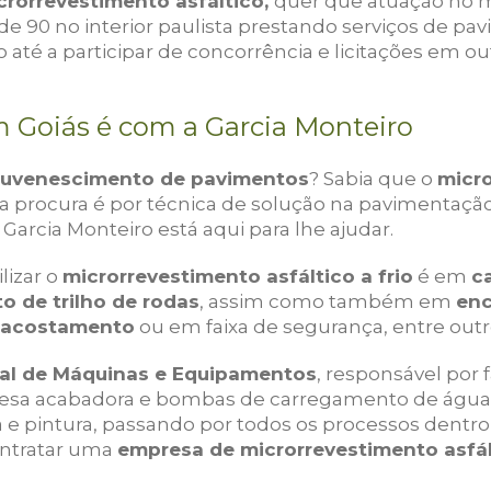
rorrevestimento asfáltico,
quer que atuação no 
e 90 no interior paulista prestando serviços de pav
 até a participar de concorrência e licitações em ou
m Goiás é com a Garcia Monteiro
juvenescimento de pavimentos
? Sabia que o
micro
 procura é por técnica de solução na pavimentaçã
 Garcia Monteiro está aqui para lhe ajudar.
lizar o
microrrevestimento asfáltico a frio
é em
c
o de trilho de rodas
, assim como também em
enc
 acostamento
ou em faixa de segurança, entre outr
al de Máquinas e Equipamentos
, responsável por 
esa acabadora e bombas de carregamento de água 
 e pintura, passando por todos os processos dentro
ontratar uma
empresa de microrrevestimento asfá