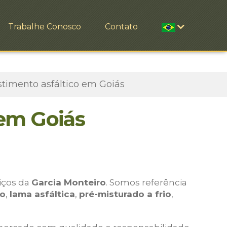
Trabalhe Conosco
Contato
timento asfáltico em Goiás
 em Goiás
viços da
Garcia Monteiro
. Somos referência
io
,
lama asfáltica
,
pré-misturado a frio
,