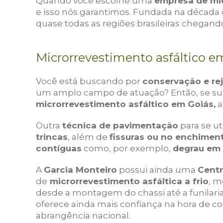
Quando você escolhe uma
empresa de mic
e isso nós garantimos. Fundada na década d
quase todas as regiões brasileiras chegando
Microrrevestimento asfáltico e
Você está buscando por
conservação e re
um amplo campo de atuação? Então, se sua
microrrevestimento asfáltico em Goiás,
a
Outra
técnica de pavimentação
para se uti
trincas
, além de
fissuras ou no enchiment
contíguas
como, por exemplo,
degrau em
A
Garcia Monteiro
possui ainda uma
Centr
de
microrrevestimento asfáltica a frio
, m
desde a montagem do chassi até a funilaria
oferece ainda mais confiança na hora de c
abrangência nacional.